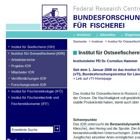
Institute
Aktuelles
Organisa
Startseite
>
Institute
>
Institut für Ostseefisc
Institut für Seefischerei (ISH)
Institut für Ostseefischere
Institut für Ostseefischerei (IOR)
Arbeitsbereiche
Institutsleiter PD Dr. Cornelius Hammer
Projekte IOR
Seit dem 1. Januar 2008 ist das Institut
Mitarbeiter IOR
(vTI), Bundesforschungsinstitut für Län
> Link auf vTI-Homepage
Veröffentlichungen IOR
Forschungsreisen IOR
Institut für Fischereiökologie (IFÖ)
Das Institut für Ostseefischerei in Rostock (
Institut für Fischereitechnik und
der Ostsee. Die Nachhaltigkeit soll gewährle
stabile Produktivität haben, damit auch übe
Fischereiökonomie (IFF)
Schwerpunkte
Das
IOR
untersucht die
Bestandsdynamik
Kliesche), den Hering und die Sprotte. Der
bestandskundlichen Untersuchungen. Zeitre
Jungfische) einzelner Arten ermöglichen z