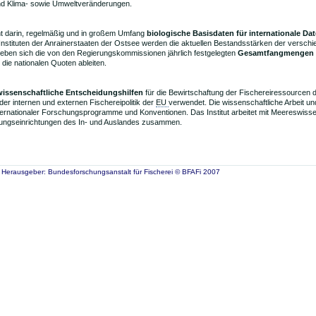
d Klima- sowie Umweltveränderungen.
ht darin, regelmäßig und in großem Umfang
biologische Basisdaten für internationale D
nstituten der Anrainerstaaten der Ostsee werden die aktuellen Bestandsstärken der verschi
eben sich die von den Regierungskommissionen jährlich festgelegten
Gesamtfangmengen
die nationalen Quoten ableiten.
wissenschaftliche Entscheidungshilfen
für die Bewirtschaftung der Fischereiressourcen 
r internen und externen Fischereipolitik der
EU
verwendet. Die wissenschaftliche Arbeit u
internationaler Forschungsprogramme und Konventionen. Das Institut arbeitet mit Meereswiss
hungseinrichtungen des In- und Auslandes zusammen.
Herausgeber: Bundesforschungsanstalt für Fischerei © BFAFi 2007