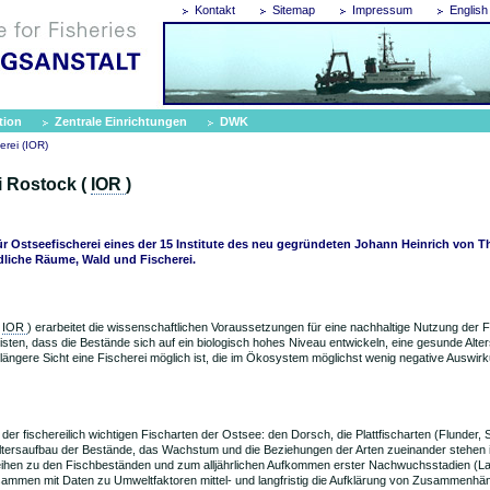
Kontakt
Sitemap
Impressum
English
tion
Zentrale Einrichtungen
DWK
herei (IOR)
i Rostock (
IOR
)
 für Ostseefischerei eines der 15 Institute des neu gegründeten Johann Heinrich von T
dliche Räume, Wald und Fischerei.
IOR
) erarbeitet die wissenschaftlichen Voraussetzungen für eine nachhaltige Nutzung der 
isten, dass die Bestände sich auf ein biologisch hohes Niveau entwickeln, eine gesunde Alter
r längere Sicht eine Fischerei möglich ist, die im Ökosystem möglichst wenig negative Auswir
der fischereilich wichtigen Fischarten der Ostsee: den Dorsch, die Plattfischarten (Flunder, S
 Altersaufbau der Bestände, das Wachstum und die Beziehungen der Arten zueinander stehen i
ihen zu den Fischbeständen und zum alljährlichen Aufkommen erster Nachwuchsstadien (La
usammen mit Daten zu Umweltfaktoren mittel- und langfristig die Aufklärung von Zusammenh