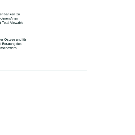
atenbanken
zu
edenen Arten
(
Total Allowable
der Ostsee und für
nd Beratung des
enschaftlern