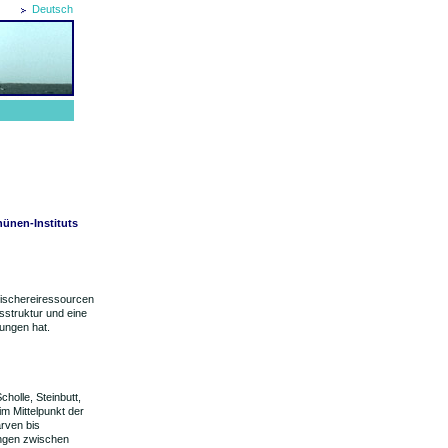
Deutsch
hünen-Instituts
Fischereiressourcen
sstruktur und eine
kungen hat.
cholle, Steinbutt,
m Mittelpunkt der
rven bis
ängen zwischen