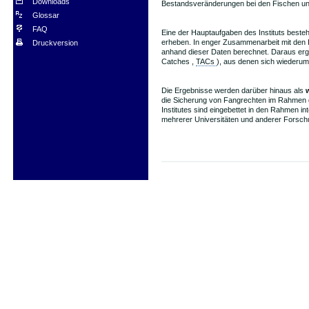
Downloads
Bestandsveränderungen bei den Fischen un
Glossar
FAQ
Eine der Hauptaufgaben des Instituts beste
erheben. In enger Zusammenarbeit mit den I
Druckversion
anhand dieser Daten berechnet. Daraus erg
Catches
,
TACs
), aus denen sich wiederum 
Die Ergebnisse werden darüber hinaus als
die Sicherung von Fangrechten im Rahmen de
Institutes sind eingebettet in den Rahmen 
mehrerer Universitäten und anderer Forsc